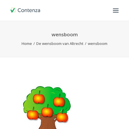
OVER ONS
wensboom
Home
De wensboom van Altrecht
wensboom
HOE WERKEN WIJ
CONTACT
MIJN OMGEVING
SEARCH